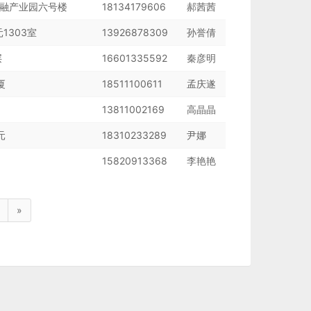
融产业园六号楼
18134179606
郝茜茜
1303室
13926878309
孙誉倩
层
16601335592
秦彦明
厦
18511100611
孟庆遂
13811002169
高晶晶
元
18310233289
尹娜
15820913368
李艳艳
»