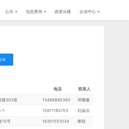
公示
信息查询
政策法规
企业中心
查询
电话
联系人
楼303室
13488895360
邓珊珊
-1
15911185703
刘淑贞
15号
18301551034
黎聪